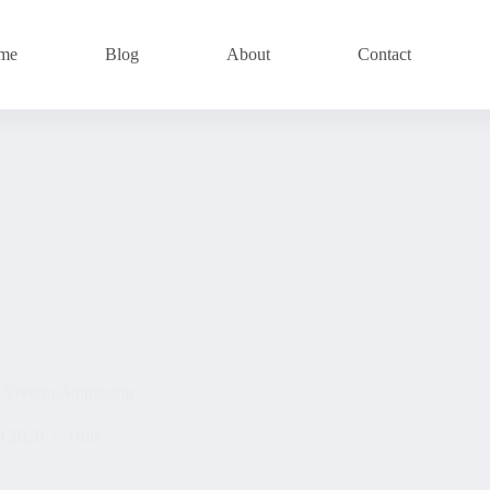
me
Blog
About
Contact
s Viverra Adipiscing
l 2020
Hills