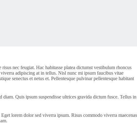
e risus nec feugiat. Hac habitasse platea dictumst vestibulum rhoncus
 viverra adipiscing at in tellus. Nisl nunc mi ipsum faucibus vitae
stique senectus et netus et. Pellentesque pulvinar pellentesque habitant
d diam. Quis ipsum suspendisse ultrices gravida dictum fusce. Tellus in
uctus. Eget lorem dolor sed viverra ipsum. Risus commodo viverra maecenas
iam.