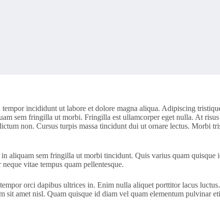
 tempor incididunt ut labore et dolore magna aliqua. Adipiscing tristiqu
uam sem fringilla ut morbi. Fringilla est ullamcorper eget nulla. At risus
dictum non. Cursus turpis massa tincidunt dui ut ornare lectus. Morbi tri
in aliquam sem fringilla ut morbi tincidunt. Quis varius quam quisque i
or neque vitae tempus quam pellentesque.
io tempor orci dapibus ultrices in. Enim nulla aliquet porttitor lacus l
diam sit amet nisl. Quam quisque id diam vel quam elementum pulvinar et